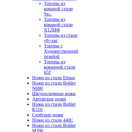
Топоры из
кованой стали
9хс.
Топоры из
кованой стали
Х12МФ
Топоры из стали
у8+хвг
Топоры с
Художественной
резьбой
Топоры из
кованной стали
65Г
Ножи из стали Elmax
Ножи из стали Bohler
N690
Шкуросъемные ножи
Авторские ножи
Ножи из стали Bohler
K110
Сербские ножи
Ножи из стали 440С
Ножи из стали Bohler
M390