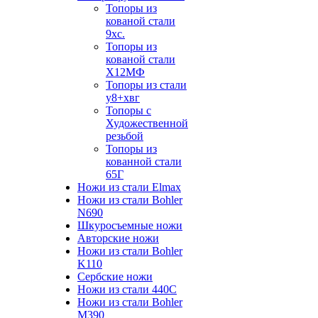
Топоры из
кованой стали
9хс.
Топоры из
кованой стали
Х12МФ
Топоры из стали
у8+хвг
Топоры с
Художественной
резьбой
Топоры из
кованной стали
65Г
Ножи из стали Elmax
Ножи из стали Bohler
N690
Шкуросъемные ножи
Авторские ножи
Ножи из стали Bohler
K110
Сербские ножи
Ножи из стали 440С
Ножи из стали Bohler
M390