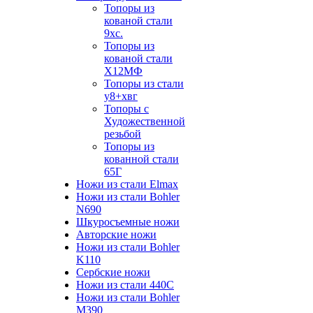
Топоры из
кованой стали
9хс.
Топоры из
кованой стали
Х12МФ
Топоры из стали
у8+хвг
Топоры с
Художественной
резьбой
Топоры из
кованной стали
65Г
Ножи из стали Elmax
Ножи из стали Bohler
N690
Шкуросъемные ножи
Авторские ножи
Ножи из стали Bohler
K110
Сербские ножи
Ножи из стали 440С
Ножи из стали Bohler
M390