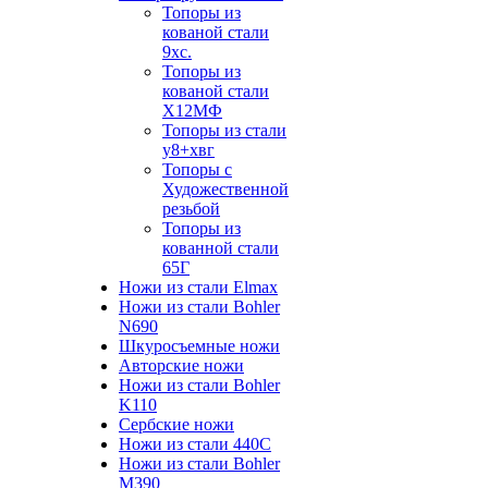
Топоры из
кованой стали
9хс.
Топоры из
кованой стали
Х12МФ
Топоры из стали
у8+хвг
Топоры с
Художественной
резьбой
Топоры из
кованной стали
65Г
Ножи из стали Elmax
Ножи из стали Bohler
N690
Шкуросъемные ножи
Авторские ножи
Ножи из стали Bohler
K110
Сербские ножи
Ножи из стали 440С
Ножи из стали Bohler
M390