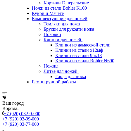
Кортики Генеральские
Ножи из стали Bohler K100
Кукри и Мачете
Комплектующие для ножей
Темляки для ножа
Бруски для рукояти ножа
Поковки
Клинки для ножей
Клинки из дамасской стали
Клинки из стали х12мф
Клинки из стали 95х18
Клинки из стали Bohler N690
Ножны
Литье для ножей
Гарда для ножа
Ремни ручной работы
Ваш город
Ворсма
+7 (920) 03-99-000
+7 (920) 03-99-000
+7 (920) 03-77-000