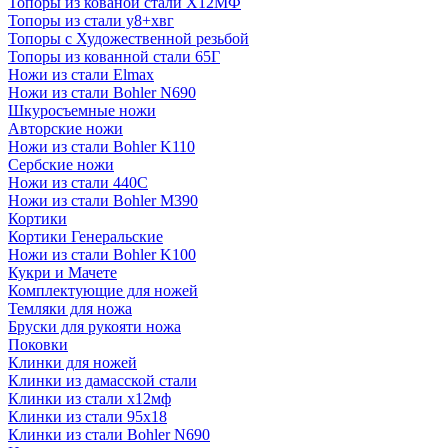
Топоры из кованой стали Х12МФ
Топоры из стали у8+хвг
Топоры с Художественной резьбой
Топоры из кованной стали 65Г
Ножи из стали Elmax
Ножи из стали Bohler N690
Шкуросъемные ножи
Авторские ножи
Ножи из стали Bohler K110
Сербские ножи
Ножи из стали 440С
Ножи из стали Bohler M390
Кортики
Кортики Генеральские
Ножи из стали Bohler K100
Кукри и Мачете
Комплектующие для ножей
Темляки для ножа
Бруски для рукояти ножа
Поковки
Клинки для ножей
Клинки из дамасской стали
Клинки из стали х12мф
Клинки из стали 95х18
Клинки из стали Bohler N690