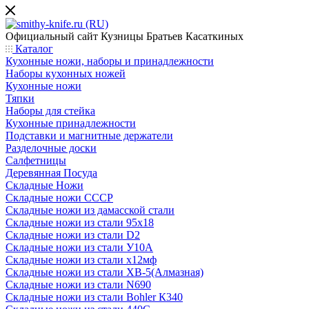
Официальный сайт
Кузницы Братьев Касаткиных
Каталог
Кухонные ножи, наборы и принадлежности
Наборы кухонных ножей
Кухонные ножи
Тяпки
Наборы для стейка
Кухонные принадлежности
Подставки и магнитные держатели
Разделочные доски
Салфетницы
Деревянная Посуда
Складные Ножи
Cкладные ножи СССР
Складные ножи из дамасской стали
Складные ножи из стали 95х18
Складные ножи из стали D2
Складные ножи из стали У10А
Складные ножи из стали х12мф
Складные ножи из стали ХВ-5(Алмазная)
Складные ножи из стали N690
Складные ножи из стали Bohler К340