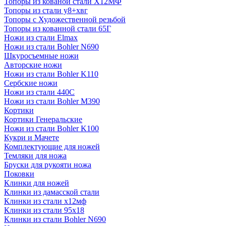
Топоры из кованой стали Х12МФ
Топоры из стали у8+хвг
Топоры с Художественной резьбой
Топоры из кованной стали 65Г
Ножи из стали Elmax
Ножи из стали Bohler N690
Шкуросъемные ножи
Авторские ножи
Ножи из стали Bohler K110
Сербские ножи
Ножи из стали 440С
Ножи из стали Bohler M390
Кортики
Кортики Генеральские
Ножи из стали Bohler K100
Кукри и Мачете
Комплектующие для ножей
Темляки для ножа
Бруски для рукояти ножа
Поковки
Клинки для ножей
Клинки из дамасской стали
Клинки из стали х12мф
Клинки из стали 95х18
Клинки из стали Bohler N690