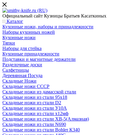
Официальный сайт
Кузницы Братьев Касаткиных
Каталог
Кухонные ножи, наборы и принадлежности
Наборы кухонных ножей
Кухонные ножи
Тяпки
Наборы для стейка
Кухонные принадлежности
Подставки и магнитные держатели
Разделочные доски
Салфетницы
Деревянная Посуда
Складные Ножи
Cкладные ножи СССР
Складные ножи из дамасской стали
Складные ножи из стали 95х18
Складные ножи из стали D2
Складные ножи из стали У10А
Складные ножи из стали х12мф
Складные ножи из стали ХВ-5(Алмазная)
Складные ножи из стали N690
Складные ножи из стали Bohler К340