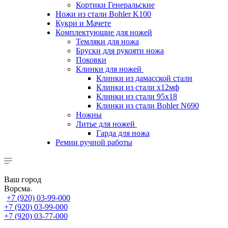
Кортики Генеральские
Ножи из стали Bohler K100
Кукри и Мачете
Комплектующие для ножей
Темляки для ножа
Бруски для рукояти ножа
Поковки
Клинки для ножей
Клинки из дамасской стали
Клинки из стали х12мф
Клинки из стали 95х18
Клинки из стали Bohler N690
Ножны
Литье для ножей
Гарда для ножа
Ремни ручной работы
Ваш город
Ворсма
+7 (920) 03-99-000
+7 (920) 03-99-000
+7 (920) 03-77-000