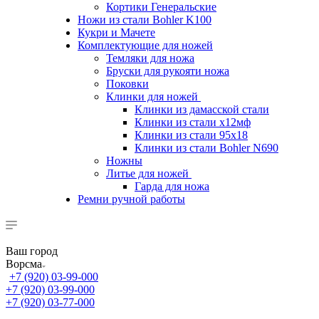
Кортики Генеральские
Ножи из стали Bohler K100
Кукри и Мачете
Комплектующие для ножей
Темляки для ножа
Бруски для рукояти ножа
Поковки
Клинки для ножей
Клинки из дамасской стали
Клинки из стали х12мф
Клинки из стали 95х18
Клинки из стали Bohler N690
Ножны
Литье для ножей
Гарда для ножа
Ремни ручной работы
Ваш город
Ворсма
+7 (920) 03-99-000
+7 (920) 03-99-000
+7 (920) 03-77-000