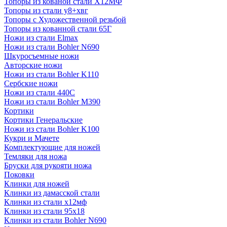
Топоры из кованой стали Х12МФ
Топоры из стали у8+хвг
Топоры с Художественной резьбой
Топоры из кованной стали 65Г
Ножи из стали Elmax
Ножи из стали Bohler N690
Шкуросъемные ножи
Авторские ножи
Ножи из стали Bohler K110
Сербские ножи
Ножи из стали 440С
Ножи из стали Bohler M390
Кортики
Кортики Генеральские
Ножи из стали Bohler K100
Кукри и Мачете
Комплектующие для ножей
Темляки для ножа
Бруски для рукояти ножа
Поковки
Клинки для ножей
Клинки из дамасской стали
Клинки из стали х12мф
Клинки из стали 95х18
Клинки из стали Bohler N690