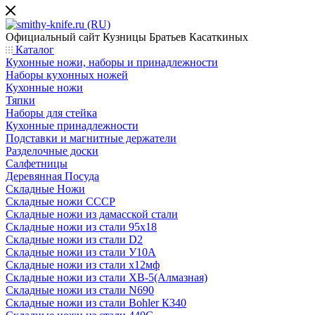
Официальный сайт
Кузницы Братьев Касаткиных
Каталог
Кухонные ножи, наборы и принадлежности
Наборы кухонных ножей
Кухонные ножи
Тяпки
Наборы для стейка
Кухонные принадлежности
Подставки и магнитные держатели
Разделочные доски
Салфетницы
Деревянная Посуда
Складные Ножи
Cкладные ножи СССР
Складные ножи из дамасской стали
Складные ножи из стали 95х18
Складные ножи из стали D2
Складные ножи из стали У10А
Складные ножи из стали х12мф
Складные ножи из стали ХВ-5(Алмазная)
Складные ножи из стали N690
Складные ножи из стали Bohler К340