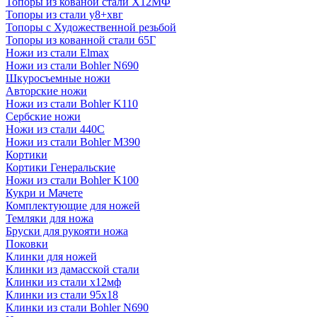
Топоры из кованой стали Х12МФ
Топоры из стали у8+хвг
Топоры с Художественной резьбой
Топоры из кованной стали 65Г
Ножи из стали Elmax
Ножи из стали Bohler N690
Шкуросъемные ножи
Авторские ножи
Ножи из стали Bohler K110
Сербские ножи
Ножи из стали 440С
Ножи из стали Bohler M390
Кортики
Кортики Генеральские
Ножи из стали Bohler K100
Кукри и Мачете
Комплектующие для ножей
Темляки для ножа
Бруски для рукояти ножа
Поковки
Клинки для ножей
Клинки из дамасской стали
Клинки из стали х12мф
Клинки из стали 95х18
Клинки из стали Bohler N690