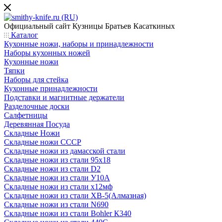
Официальный сайт
Кузницы Братьев Касаткиных
Каталог
Кухонные ножи, наборы и принадлежности
Наборы кухонных ножей
Кухонные ножи
Тяпки
Наборы для стейка
Кухонные принадлежности
Подставки и магнитные держатели
Разделочные доски
Салфетницы
Деревянная Посуда
Складные Ножи
Cкладные ножи СССР
Складные ножи из дамасской стали
Складные ножи из стали 95х18
Складные ножи из стали D2
Складные ножи из стали У10А
Складные ножи из стали х12мф
Складные ножи из стали ХВ-5(Алмазная)
Складные ножи из стали N690
Складные ножи из стали Bohler К340