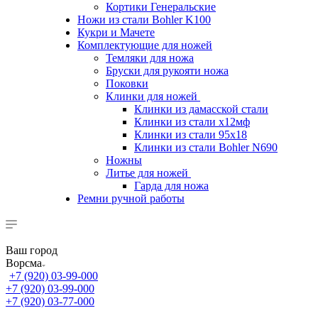
Кортики Генеральские
Ножи из стали Bohler K100
Кукри и Мачете
Комплектующие для ножей
Темляки для ножа
Бруски для рукояти ножа
Поковки
Клинки для ножей
Клинки из дамасской стали
Клинки из стали х12мф
Клинки из стали 95х18
Клинки из стали Bohler N690
Ножны
Литье для ножей
Гарда для ножа
Ремни ручной работы
Ваш город
Ворсма
+7 (920) 03-99-000
+7 (920) 03-99-000
+7 (920) 03-77-000