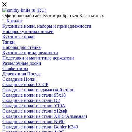
Официальный сайт
Кузницы Братьев Касаткиных
Каталог
Кухонные ножи, наборы и принадлежности
Наборы кухонных ножей
Кухонные ножи
Тяпки
Наборы для стейка
Кухонные принадлежности
Подставки и магнитные держатели
Разделочные доски
Салфетницы
Деревянная Посуда
Складные Ножи
Cкладные ножи СССР
Складные ножи из дамасской стали
Складные ножи из стали 95х18
Складные ножи из стали D2
Складные ножи из стали У10А
Складные ножи из стали х12мф
Складные ножи из стали ХВ-5(Алмазная)
Складные ножи из стали N690
Складные ножи из стали Bohler К340