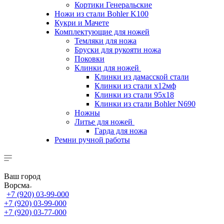
Кортики Генеральские
Ножи из стали Bohler K100
Кукри и Мачете
Комплектующие для ножей
Темляки для ножа
Бруски для рукояти ножа
Поковки
Клинки для ножей
Клинки из дамасской стали
Клинки из стали х12мф
Клинки из стали 95х18
Клинки из стали Bohler N690
Ножны
Литье для ножей
Гарда для ножа
Ремни ручной работы
Ваш город
Ворсма
+7 (920) 03-99-000
+7 (920) 03-99-000
+7 (920) 03-77-000