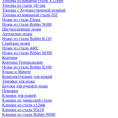
Топоры из кованой стали Х12МФ
Топоры из стали у8+хвг
Топоры с Художественной резьбой
Топоры из кованной стали 65Г
Ножи из стали Elmax
Ножи из стали Bohler N690
Шкуросъемные ножи
Авторские ножи
Ножи из стали Bohler K110
Сербские ножи
Ножи из стали 440С
Ножи из стали Bohler M390
Кортики
Кортики Генеральские
Ножи из стали Bohler K100
Кукри и Мачете
Комплектующие для ножей
Темляки для ножа
Бруски для рукояти ножа
Поковки
Клинки для ножей
Клинки из дамасской стали
Клинки из стали х12мф
Клинки из стали 95х18
Клинки из стали Bohler N690