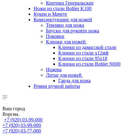
Кортики Генеральские
Ножи из стали Bohler K100
Кукри и Мачете
Комплектующие для ножей
Темляки для ножа
Бруски для рукояти ножа
Поковки
Клинки для ножей
Клинки из дамасской стали
Клинки из стали х12мф
Клинки из стали 95х18
Клинки из стали Bohler N690
Ножны
Литье для ножей
Гарда для ножа
Ремни ручной работы
Ваш город
Ворсма
+7 (920) 03-99-000
+7 (920) 03-99-000
+7 (920) 03-77-000