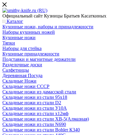
Официальный сайт
Кузницы Братьев Касаткиных
Каталог
Кухонные ножи, наборы и принадлежности
Наборы кухонных ножей
Кухонные ножи
Тяпки
Наборы для стейка
Кухонные принадлежности
Подставки и магнитные держатели
Разделочные доски
Салфетницы
Деревянная Посуда
Складные Ножи
Cкладные ножи СССР
Складные ножи из дамасской стали
Складные ножи из стали 95х18
Складные ножи из стали D2
Складные ножи из стали У10А
Складные ножи из стали х12мф
Складные ножи из стали ХВ-5(Алмазная)
Складные ножи из стали N690
Складные ножи из стали Bohler К340