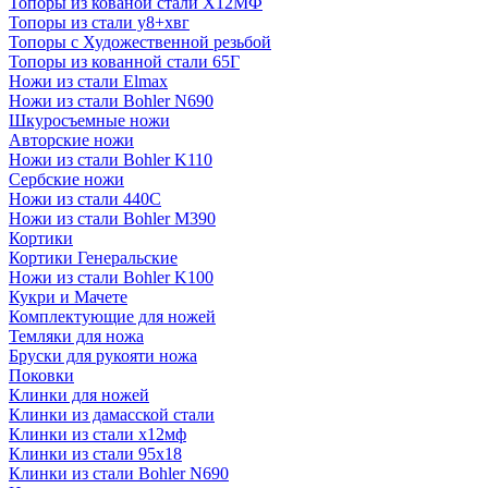
Топоры из кованой стали Х12МФ
Топоры из стали у8+хвг
Топоры с Художественной резьбой
Топоры из кованной стали 65Г
Ножи из стали Elmax
Ножи из стали Bohler N690
Шкуросъемные ножи
Авторские ножи
Ножи из стали Bohler K110
Сербские ножи
Ножи из стали 440С
Ножи из стали Bohler M390
Кортики
Кортики Генеральские
Ножи из стали Bohler K100
Кукри и Мачете
Комплектующие для ножей
Темляки для ножа
Бруски для рукояти ножа
Поковки
Клинки для ножей
Клинки из дамасской стали
Клинки из стали х12мф
Клинки из стали 95х18
Клинки из стали Bohler N690