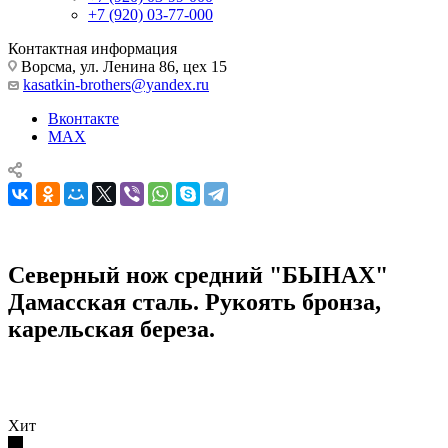
+7 (920) 03-77-000
Контактная информация
Ворсма, ул. Ленина 86, цех 15
kasatkin-brothers@yandex.ru
Вконтакте
MAX
Северный нож средний "БЫHAХ"
Дамасская сталь. Рукоять бронза,
карельская береза.
Ножи из дамасской стали
Северный нож средний "БЫHAХ" Дамасская сталь. Рукоять
бронза, карельская береза.
Хит