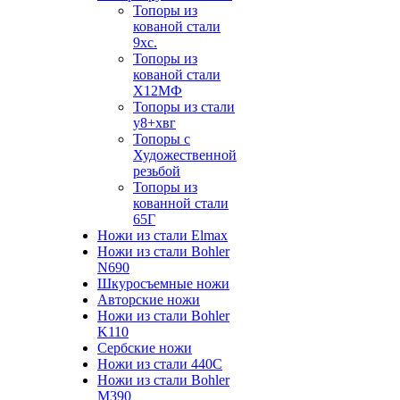
Топоры из
кованой стали
9хс.
Топоры из
кованой стали
Х12МФ
Топоры из стали
у8+хвг
Топоры с
Художественной
резьбой
Топоры из
кованной стали
65Г
Ножи из стали Elmax
Ножи из стали Bohler
N690
Шкуросъемные ножи
Авторские ножи
Ножи из стали Bohler
K110
Сербские ножи
Ножи из стали 440С
Ножи из стали Bohler
M390