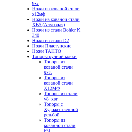
9хс
Ножи из кованой стали
х12мф
Ножи из кованой стали
ХВ5 (Алмазная)
Ножи из стали Bohler K
340
Ножи из стали D2
Ножи Пластунские
Ножи ТАНТО
Топоры ручной ковки
Топоры из
кованой стали
9хс.
Топоры из
кованой стали
Х12МФ
Топоры из стали
у8+хвг
Топоры с
Художественной
резьбой
Топоры из
кованной стали
65Г