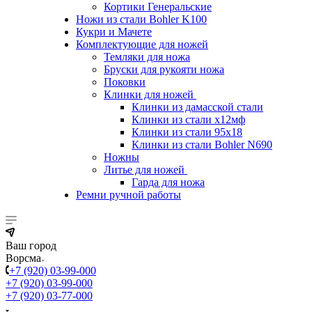
Кортики Генеральские
Ножи из стали Bohler K100
Кукри и Мачете
Комплектующие для ножей
Темляки для ножа
Бруски для рукояти ножа
Поковки
Клинки для ножей
Клинки из дамасской стали
Клинки из стали х12мф
Клинки из стали 95х18
Клинки из стали Bohler N690
Ножны
Литье для ножей
Гарда для ножа
Ремни ручной работы
Ваш город
Ворсма
+7 (920) 03-99-000
+7 (920) 03-99-000
+7 (920) 03-77-000