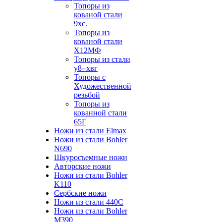
Топоры из
кованой стали
9хс.
Топоры из
кованой стали
Х12МФ
Топоры из стали
у8+хвг
Топоры с
Художественной
резьбой
Топоры из
кованной стали
65Г
Ножи из стали Elmax
Ножи из стали Bohler
N690
Шкуросъемные ножи
Авторские ножи
Ножи из стали Bohler
K110
Сербские ножи
Ножи из стали 440С
Ножи из стали Bohler
M390